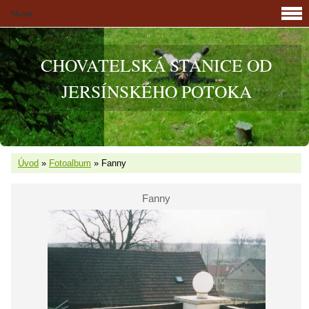
Menu
CHOVATELSKÁ STANICE OD
JERSÍNSKÉHO POTOKA
Úvod
»
Fotoalbum
»
Fanny
Fanny