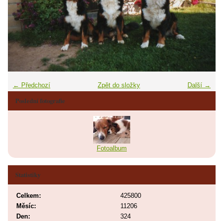
← Předchozí
Zpět do složky
Další →
Poslední fotografie
Fotoalbum
Statistiky
Celkem:
425800
Měsíc:
11206
Den:
324