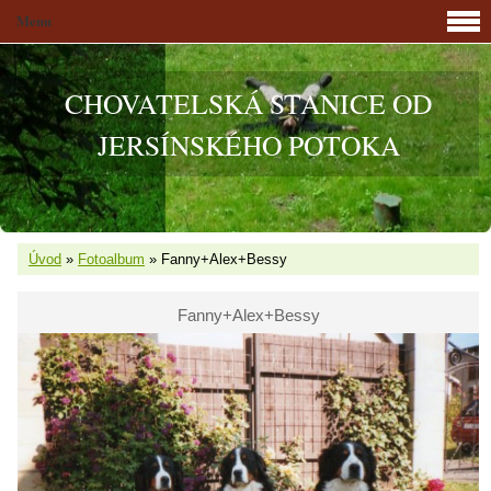
Menu
CHOVATELSKÁ STANICE OD
JERSÍNSKÉHO POTOKA
Úvod
»
Fotoalbum
»
Fanny+Alex+Bessy
Fanny+Alex+Bessy