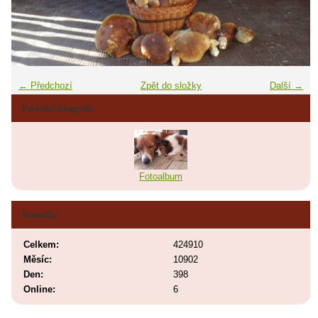
← Předchozí
Zpět do složky
Další →
Poslední fotografie
Fotoalbum
Statistiky
Celkem:
424910
Měsíc:
10902
Den:
398
Online:
6