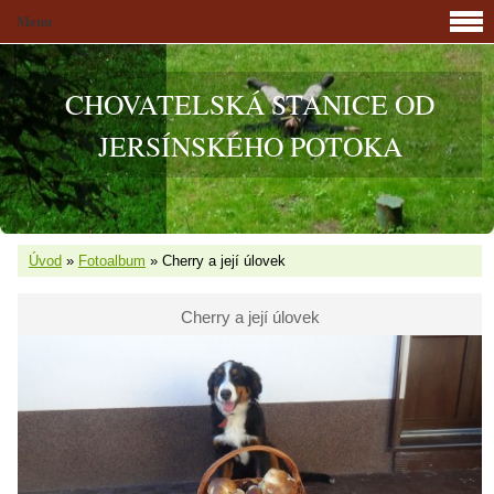
Menu
CHOVATELSKÁ STANICE OD
JERSÍNSKÉHO POTOKA
Úvod
»
Fotoalbum
»
Cherry a její úlovek
Cherry a její úlovek